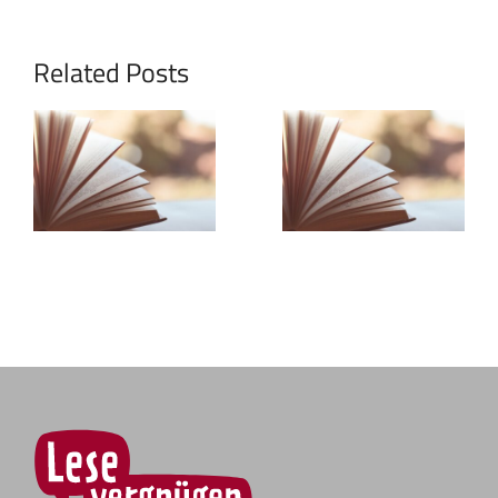
Related Posts
Ehrenamtliche
Gemeinsam
Tätigkeiten
Lesen in
für
sozialen
Studierende
Einrichtunge