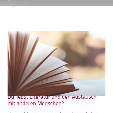
Reading Bremen
Du liebst Literatur und den Austausch
mit anderen Menschen?