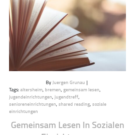
By
Juergen Grunau
|
Tags:
altersheim
,
bremen
,
gemeinsam lesen
,
jugendeinrichtungen
,
jugendtreff
,
senioreneinrichtungen
,
shared reading
,
soziale
einrichtungen
Gemeinsam Lesen In Sozialen